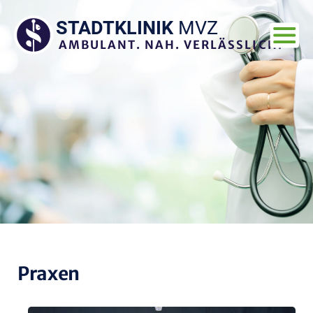
Skip
to
STADTKLINIK
MVZ
content
AMBULANT. NAH. VERLÄSSLICH.
Praxen